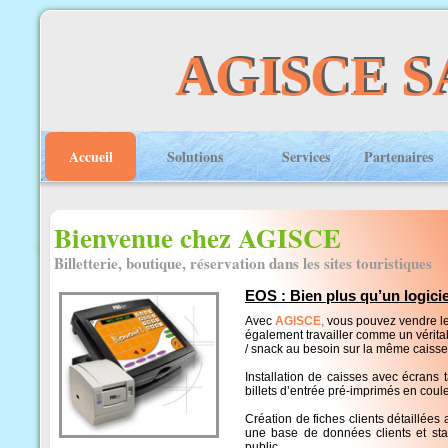
AGISCE S
AGISCE S
Accueil
Solutions
Services
Partenaires
Bienvenue chez AGISCE
Billetterie, boutique, réservation dans les sites touristiques
EOS : Bien plus qu’un logiciel
Avec
AGISCE
,
vous pouvez vendre les
également travailler comme un véritabl
/ snack au besoin sur la même caisse
Installation de caisses avec écrans 
billets d’entrée pré-imprimés en coule
Création de fiches clients détaillées 
une base de données clients et stati
public..